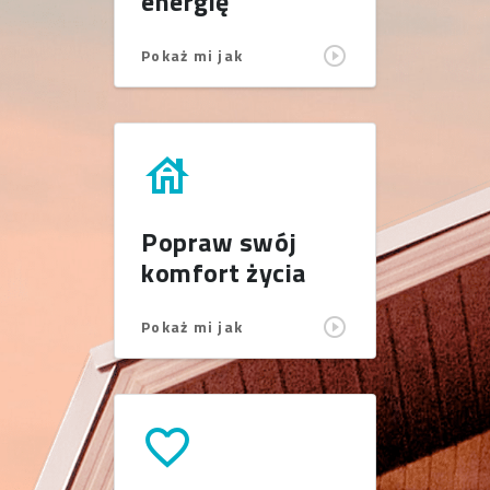
energię
Pokaż mi jak
house
Popraw swój
komfort życia
Pokaż mi jak
favorite_border