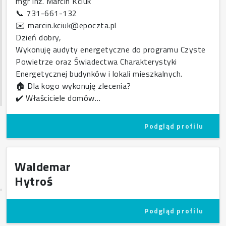
mgr inż. Marcin Kciuk
📞 731-661-132
✉️ marcin.kciuk@epoczta.pl
Dzień dobry,
Wykonuję audyty energetyczne do programu Czyste
Powietrze oraz Świadectwa Charakterystyki
Energetycznej budynków i lokali mieszkalnych.
🏠 Dla kogo wykonuję zlecenia?
✔️ Właściciele domów…
Podgląd profilu
Waldemar
Hytroś
Podgląd profilu