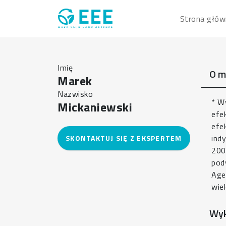
Przejdź do treści
Main navig
Strona głów
Imię
O m
Marek
Nazwisko
* W
Mickaniewski
efe
efe
ind
200
pod
Age
wie
Wyk