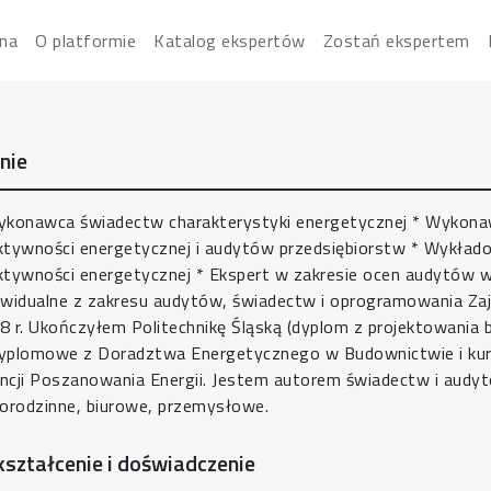
ation
na
O platformie
Katalog ekspertów
Zostań ekspertem
nie
ykonawca świadectw charakterystyki energetycznej * Wykon
ktywności energetycznej i audytów przedsiębiorstw * Wykład
ktywności energetycznej * Ekspert w zakresie ocen audytów 
ywidualne z zakresu audytów, świadectw i oprogramowania Za
8 r. Ukończyłem Politechnikę Śląską (dyplom z projektowania
yplomowe z Doradztwa Energetycznego w Budownictwie i kur
ncji Poszanowania Energii. Jestem autorem świadectw i audyt
lorodzinne, biurowe, przemysłowe.
ształcenie i doświadczenie