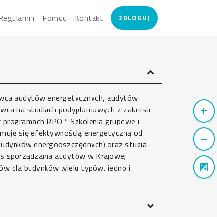
User account menu
Regulamin
Pomoc
Kontakt
ZALOGUJ
awca audytów energetycznych, audytów
owca na studiach podyplomowych z zakresu
add
w programach RPO * Szkolenia grupowe i
jmuję się efektywnością energetyczną od
remove
 budynków energooszczędnych) oraz studia
s sporządzania audytów w Krajowej
exposure
ów dla budynków wielu typów, jedno i