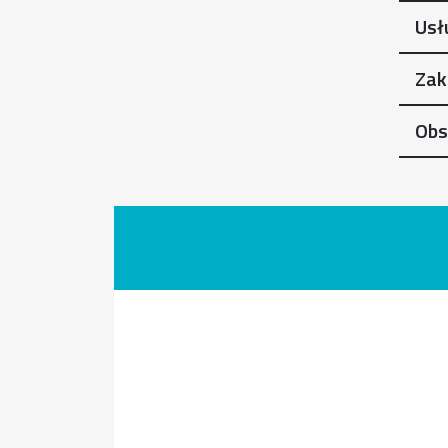
Usł
Zak
Obs