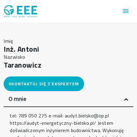
Przejdź do treści
menu
Imię
Inż. Antoni
Nazwisko
Taranowicz
O mnie
tel: 789 050 275 e-mail: audyt.bielsko@op.pl
https://audyt-energetyczny-bielsko.pl/ Jestem
doświadczonym inżynierem budownictwa. Wykonuję