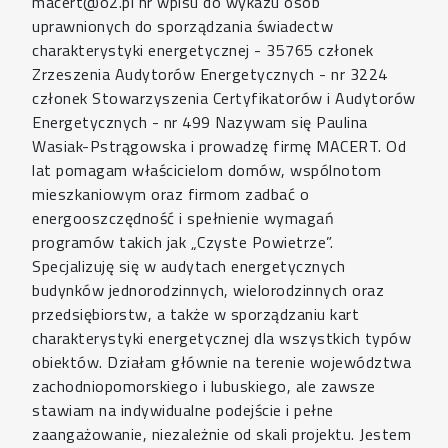
macert@o2.pl nr wpisu do wykazu osób
uprawnionych do sporządzania świadectw
charakterystyki energetycznej - 35765 członek
Zrzeszenia Audytorów Energetycznych - nr 3224
członek Stowarzyszenia Certyfikatorów i Audytorów
Energetycznych - nr 499 Nazywam się Paulina
Wasiak-Pstrągowska i prowadzę firmę MACERT. Od
lat pomagam właścicielom domów, wspólnotom
mieszkaniowym oraz firmom zadbać o
energooszczędność i spełnienie wymagań
programów takich jak „Czyste Powietrze”.
Specjalizuję się w audytach energetycznych
budynków jednorodzinnych, wielorodzinnych oraz
przedsiębiorstw, a także w sporządzaniu kart
charakterystyki energetycznej dla wszystkich typów
obiektów. Działam głównie na terenie województwa
zachodniopomorskiego i lubuskiego, ale zawsze
stawiam na indywidualne podejście i pełne
zaangażowanie, niezależnie od skali projektu. Jestem