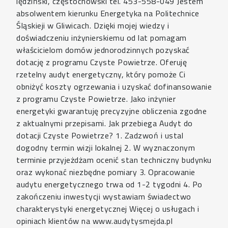
lędziński, częstochowski tel. 453-558-049 Jestem
absolwentem kierunku Energetyka na Politechnice
Śląskieji w Gliwicach. Dzięki mojej wiedzy i
doświadczeniu inżynierskiemu od lat pomagam
właścicielom domów jednorodzinnych pozyskać
dotację z programu Czyste Powietrze. Oferuję
rzetelny audyt energetyczny, który pomoże Ci
obniżyć koszty ogrzewania i uzyskać dofinansowanie
z programu Czyste Powietrze. Jako inżynier
energetyki gwarantuję precyzyjne obliczenia zgodne
z aktualnymi przepisami. Jak przebiega Audyt do
dotacji Czyste Powietrze? 1. Zadzwoń i ustal
dogodny termin wizji lokalnej 2. W wyznaczonym
terminie przyjeżdżam ocenić stan techniczny budynku
oraz wykonać niezbędne pomiary 3. Opracowanie
audytu energetycznego trwa od 1-2 tygodni 4. Po
zakończeniu inwestycji wystawiam świadectwo
charakterystyki energetycznej Więcej o usługach i
opiniach klientów na www.audytysmejda.pl